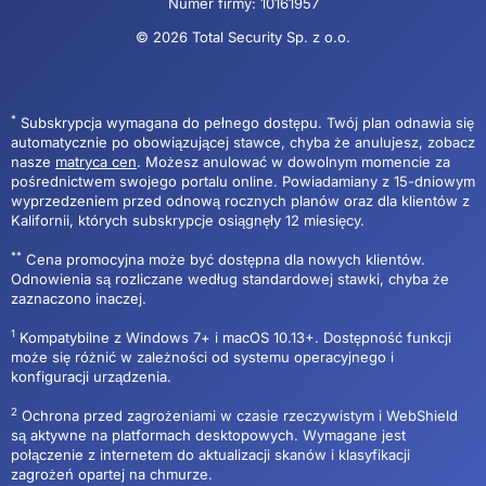
Numer firmy: 10161957
© 2026 Total Security Sp. z o.o.
*
Subskrypcja wymagana do pełnego dostępu. Twój plan odnawia się
automatycznie po obowiązującej stawce, chyba że anulujesz, zobacz
nasze
matryca cen
. Możesz anulować w dowolnym momencie za
pośrednictwem swojego portalu online. Powiadamiany z 15-dniowym
wyprzedzeniem przed odnową rocznych planów oraz dla klientów z
Kalifornii, których subskrypcje osiągnęły 12 miesięcy.
**
Cena promocyjna może być dostępna dla nowych klientów.
Odnowienia są rozliczane według standardowej stawki, chyba że
zaznaczono inaczej.
1
Kompatybilne z Windows 7+ i macOS 10.13+. Dostępność funkcji
może się różnić w zależności od systemu operacyjnego i
konfiguracji urządzenia.
2
Ochrona przed zagrożeniami w czasie rzeczywistym i WebShield
są aktywne na platformach desktopowych. Wymagane jest
połączenie z internetem do aktualizacji skanów i klasyfikacji
zagrożeń opartej na chmurze.