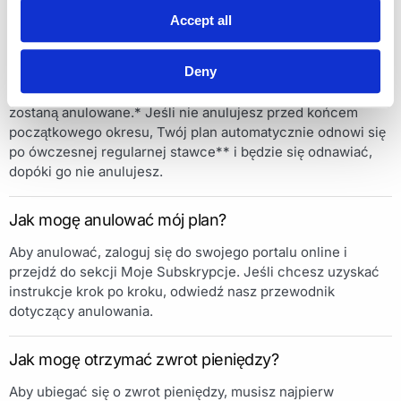
Accept all
Jakie plany oferujecie?
Deny
Oferujemy miesięczne, kwartalne, półroczne i roczne plany
subskrypcyjne, które odnawiają się automatycznie, chyba że
zostaną anulowane.* Jeśli nie anulujesz przed końcem
początkowego okresu, Twój plan automatycznie odnowi się
po ówczesnej regularnej stawce** i będzie się odnawiać,
dopóki go nie anulujesz.
Jak mogę anulować mój plan?
Aby anulować, zaloguj się do swojego portalu online i
przejdź do sekcji Moje Subskrypcje. Jeśli chcesz uzyskać
instrukcje krok po kroku, odwiedź nasz przewodnik
dotyczący anulowania.
Jak mogę otrzymać zwrot pieniędzy?
Aby ubiegać się o zwrot pieniędzy, musisz najpierw