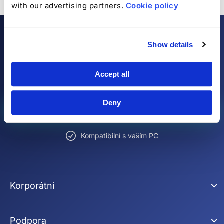
with our advertising partners.
Cookie policy
Kompletní antivirový a
Show details
bezpečnostní software
Accept all
Deny
Zjistěte více
Kompatibilní s vaším PC
Korporátní
Podpora