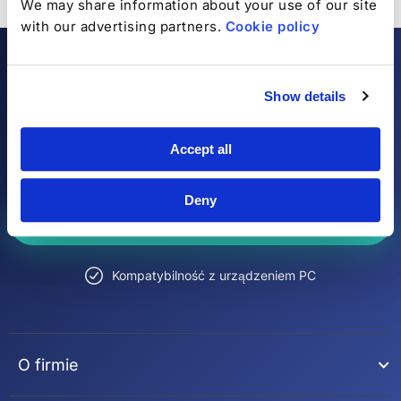
We may share information about your use of our site
with our advertising partners.
Cookie policy
Kompletny Antivirus &
Show details
Oprogramowanie
Bezpieczeństwa
Accept all
Deny
Dowiedz się więcej
Kompatybilność z urządzeniem PC
O firmie