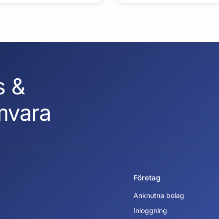
s &
mvara
Företag
Anknutna bolag
Inloggning