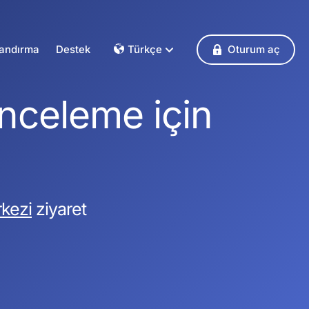
landırma
Destek
Türkçe
Oturum aç
Dansk
Deutsch
İnceleme için
Français
English
Español
Italiano
Nederlands
kezi
ziyaret
Norsk
Polski
Português
Svenska
Česky
Türkçe