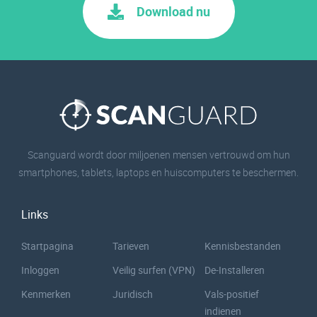
Download nu
Scanguard wordt door miljoenen mensen vertrouwd om hun
smartphones, tablets, laptops en huiscomputers te beschermen.
Links
Startpagina
Tarieven
Kennisbestanden
Inloggen
Veilig surfen (VPN)
De-Installeren
Kenmerken
Juridisch
Vals-positief
indienen